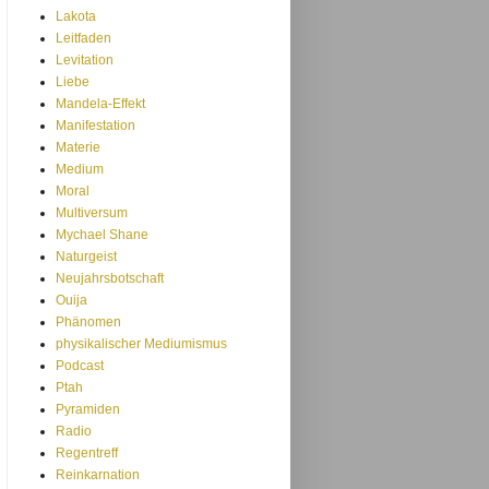
Lakota
Leitfaden
Levitation
Liebe
Mandela-Effekt
Manifestation
Materie
Medium
Moral
Multiversum
Mychael Shane
Naturgeist
Neujahrsbotschaft
Ouija
Phänomen
physikalischer Mediumismus
Podcast
Ptah
Pyramiden
Radio
Regentreff
Reinkarnation