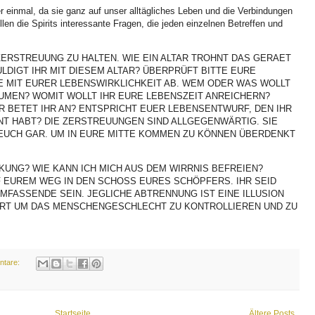
 einmal, da sie ganz auf unser alltägliches Leben und die Verbindungen
llen die Spirits interessante Fragen, die jeden einzelnen Betreffen und
 ZERSTREUUNG ZU HALTEN. WIE EIN ALTAR TROHNT DAS GERAET
DIGT IHR MIT DIESEM ALTAR? ÜBERPRÜFT BITTE EURE
E MIT EURER LEBENSWIRKLICHKEIT AB. WEM ODER WAS WOLLT
ÄUMEN? WOMIT WOLLT IHR EURE LEBENSZEIT ANREICHERN?
 BETET IHR AN? ENTSPRICHT EUER LEBENSENTWURF, DEN IHR
NT HABT? DIE ZERSTREUUNGEN SIND ALLGEGENWÄRTIG. SIE
 EUCH GAR. UM IN EURE MITTE KOMMEN ZU KÖNNEN ÜBERDENKT
KUNG? WIE KANN ICH MICH AUS DEM WIRRNIS BEFREIEN?
F EUREM WEG IN DEN SCHOSS EURES SCHÖPFERS. IHR SEID
MFASSENDE SEIN. JEGLICHE ABTRENNUNG IST EINE ILLUSION
ERT UM DAS MENSCHENGESCHLECHT ZU KONTROLLIEREN UND ZU
ntare:
Startseite
Ältere Posts