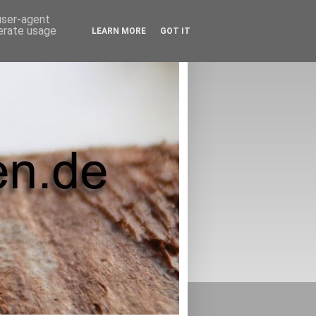
 user-agent
nerate usage
LEARN MORE
GOT IT