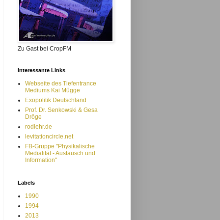
Zu Gast bei CropFM
Interessante Links
Webseite des Tiefentrance
Mediums Kai Mügge
Exopolitik Deutschland
Prof. Dr. Senkowski & Gesa
Dröge
rodiehr.de
levitationcircle.net
FB-Gruppe "Physikalische
Medialität - Austausch und
Information"
Labels
1990
1994
2013