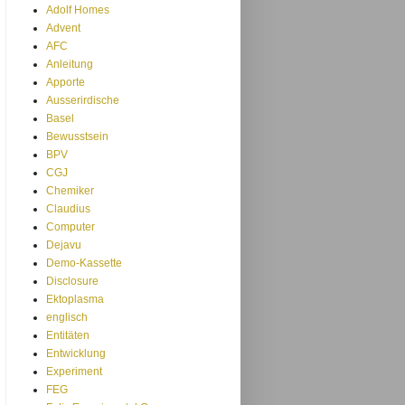
Adolf Homes
Advent
AFC
Anleitung
Apporte
Ausserirdische
Basel
Bewusstsein
BPV
CGJ
Chemiker
Claudius
Computer
Dejavu
Demo-Kassette
Disclosure
Ektoplasma
englisch
Entitäten
Entwicklung
Experiment
FEG