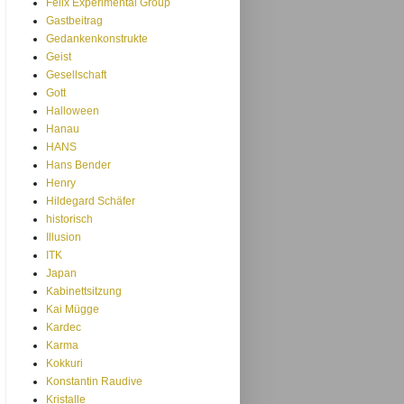
Felix Experimental Group
Gastbeitrag
Gedankenkonstrukte
Geist
Gesellschaft
Gott
Halloween
Hanau
HANS
Hans Bender
Henry
Hildegard Schäfer
historisch
Illusion
ITK
Japan
Kabinettsitzung
Kai Mügge
Kardec
Karma
Kokkuri
Konstantin Raudive
Kristalle