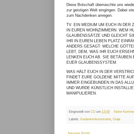
Diese Botschaft überraschte uns wieder
zur geistigen Welt eingingen. Dabei ste
zum Nachdenken anregen.
TV. EIN MEDIUM UM EUCH IN DER
IN EUREN WOHNZIMMERN. WEM HUL
GLAUBENSSÄTZE UND GLEICHT SI
IHR IN EUREN LEBEN PLATZ EINR
ANDERS GESAGT: WELCHE GÖTTER
LEBT, DEM, WAS IHR EUCH ERSEH
LENKEN EUCH AB. SIE BETÄUBEN
EUER GLAUBENSSYSTEM.
WAS HÄLT EUCH IN DER VERSTRIC
FINDET EURE GOLDENE MITTE AU
IMMER EINGEBUNDEN IN DAS ALLU
UND WURDE KÜNSTLICH INSTALLI
MANIPULIEREN.
Eingestellt von
CD
um
13:00
Keine Komme
Labels:
Gedankenkonstrukte
,
Ouija
Neuere Posts