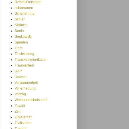
Robert Fleischer
schamanen
Schellenring
Schlaf
Séance
Seele
Senkowski
Spanien
Tiere
Tischsitzung
Transkommunikation
Traumarbeit
UAP
Umwelt
Vergangenheit
Vollerhebung
Vortrag
Weihnachtsbotschaft
Yuwipi
Zeit
Zirkelarbeit
Zivilisation
Zukunft