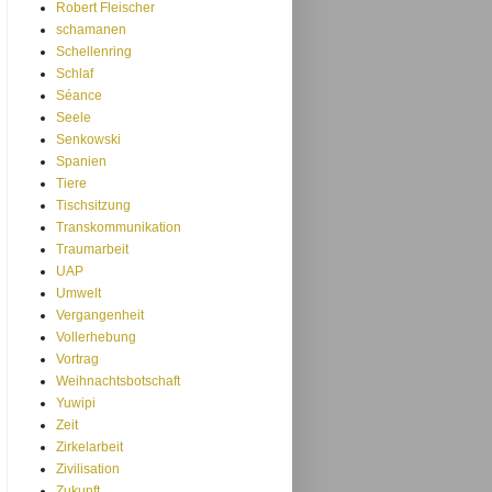
Robert Fleischer
schamanen
Schellenring
Schlaf
Séance
Seele
Senkowski
Spanien
Tiere
Tischsitzung
Transkommunikation
Traumarbeit
UAP
Umwelt
Vergangenheit
Vollerhebung
Vortrag
Weihnachtsbotschaft
Yuwipi
Zeit
Zirkelarbeit
Zivilisation
Zukunft