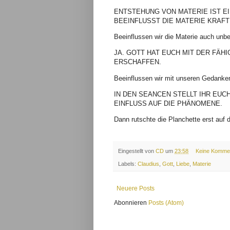
ENTSTEHUNG VON MATERIE IST EI
BEEINFLUSST DIE MATERIE KRAF
Beeinflussen wir die Materie auch un
JA. GOTT HAT EUCH MIT DER FÄH
ERSCHAFFEN.
Beeinflussen wir mit unseren Gedanke
IN DEN SEANCEN STELLT IHR EU
EINFLUSS AUF DIE PHÄNOMENE.
Dann rutschte die Planchette erst au
Eingestellt von
CD
um
23:58
Keine Komme
Labels:
Claudius
,
Gott
,
Liebe
,
Materie
Neuere Posts
Abonnieren
Posts (Atom)