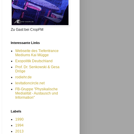
Zu Gast bei CropFM
Interessante Links
Webseite des Tiefentrance
Mediums Kai Mügge
Exopolitik Deutschland
Prof. Dr. Senkowski & Gesa
Dröge
rodiehr.de
levitationcircle.net
FB-Gruppe "Physikalische
Medialität - Austausch und
Information"
Labels
1990
1994
2013