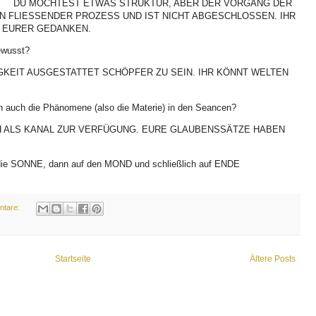
DU MÖCHTEST ETWAS STRUKTUR, ABER DER VORGANG DER
N FLIESSENDER PROZESS UND IST NICHT ABGESCHLOSSEN. IHR
T EURER GEDANKEN.
bewusst?
IGKEIT AUSGESTATTET SCHÖPFER ZU SEIN. IHR KÖNNT WELTEN
n auch die Phänomene (also die Materie) in den Seancen?
CH ALS KANAL ZUR VERFÜGUNG. EURE GLAUBENSSÄTZE HABEN
f die SONNE, dann auf den MOND und schließlich auf ENDE
ntare:
Startseite
Ältere Posts