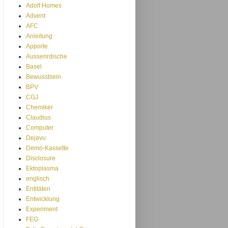
Adolf Homes
Advent
AFC
Anleitung
Apporte
Ausserirdische
Basel
Bewusstsein
BPV
CGJ
Chemiker
Claudius
Computer
Dejavu
Demo-Kassette
Disclosure
Ektoplasma
englisch
Entitäten
Entwicklung
Experiment
FEG