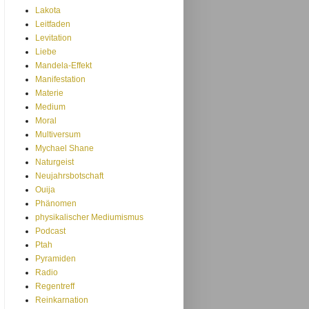
Lakota
Leitfaden
Levitation
Liebe
Mandela-Effekt
Manifestation
Materie
Medium
Moral
Multiversum
Mychael Shane
Naturgeist
Neujahrsbotschaft
Ouija
Phänomen
physikalischer Mediumismus
Podcast
Ptah
Pyramiden
Radio
Regentreff
Reinkarnation