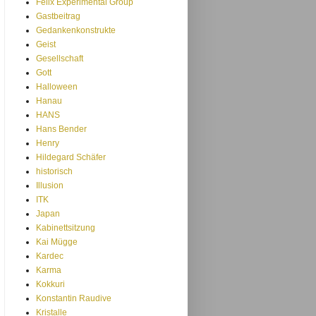
Felix Experimental Group
Gastbeitrag
Gedankenkonstrukte
Geist
Gesellschaft
Gott
Halloween
Hanau
HANS
Hans Bender
Henry
Hildegard Schäfer
historisch
Illusion
ITK
Japan
Kabinettsitzung
Kai Mügge
Kardec
Karma
Kokkuri
Konstantin Raudive
Kristalle