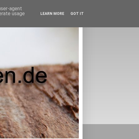
 user-agent
nerate usage
LEARN MORE
GOT IT