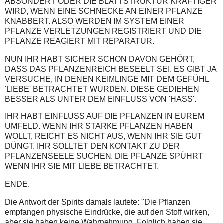
ABSONDERT ODER DIE BLATTSTRUKTUR KRÄFTIGER
WIRD, WENN EINE SCHNECKE AN EINER PFLANZE
KNABBERT. ALSO WERDEN IM SYSTEM EINER
PFLANZE VERLETZUNGEN REGISTRIERT UND DIE
PFLANZE REAGIERT MIT REPARATUR.
NUN IHR HABT SICHER SCHON DAVON GEHÖRT,
DASS DAS PFLANZENREICH BESEELT SEI. ES GIBT JA
VERSUCHE, IN DENEN KEIMLINGE MIT DEM GEFÜHL
'LIEBE' BETRACHTET WURDEN. DIESE GEDIEHEN
BESSER ALS UNTER DEM EINFLUSS VON 'HASS'.
IHR HABT EINFLUSS AUF DIE PFLANZEN IN EUREM
UMFELD. WENN IHR STARKE PFLANZEN HABEN
WOLLT, REICHT ES NICHT AUS, WENN IHR SIE GUT
DÜNGT. IHR SOLLTET DEN KONTAKT ZU DER
PFLANZENSEELE SUCHEN. DIE PFLANZE SPÜHRT
WENN IHR SIE MIT LIEBE BETRACHTET.
ENDE.
Die Antwort der Spirits damals lautete: "Die Pflanzen
empfangen physische Eindrücke, die auf den Stoff wirken,
aber sie haben keine Wahrnehmung. Folglich haben sie