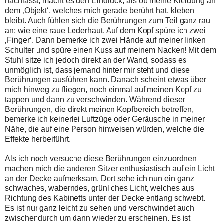
nachlässt, macht es den Eindruck, als ob meine Kleidung an
dem ‚Objekt‘, welches mich gerade berührt hat, kleben
bleibt. Auch fühlen sich die Berührungen zum Teil ganz rau
an; wie eine raue Lederhaut. Auf dem Kopf spüre ich zwei
‚Finger‘. Dann bemerke ich zwei Hände auf meiner linken
Schulter und spüre einen Kuss auf meinem Nacken! Mit dem
Stuhl sitze ich jedoch direkt an der Wand, sodass es
unmöglich ist, dass jemand hinter mir steht und diese
Berührungen ausführen kann. Danach scheint etwas über
mich hinweg zu fliegen, noch einmal auf meinen Kopf zu
tappen und dann zu verschwinden. Während dieser
Berührungen, die direkt meinen Kopfbereich betreffen,
bemerke ich keinerlei Luftzüge oder Geräusche in meiner
Nähe, die auf eine Person hinweisen würden, welche die
Effekte herbeiführt.
Als ich noch versuche diese Berührungen einzuordnen
machen mich die anderen Sitzer enthusiastisch auf ein Licht
an der Decke aufmerksam. Dort sehe ich nun ein ganz
schwaches, waberndes, grünliches Licht, welches aus
Richtung des Kabinetts unter der Decke entlang schwebt.
Es ist nur ganz leicht zu sehen und verschwindet auch
zwischendurch um dann wieder zu erscheinen. Es ist