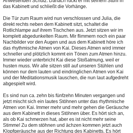
Anwesenden Schutz. Danach rückt er mit seinem Stuhl in
das Kabinett und schließt die Vorhänge.
Die Tür zum Raum wird nun verschlossen und Julia, die
direkt rechts neben dem Kabinett sitzt, schaltet die
Rotlichlampe auf ihrem Tischchen aus. Jetzt sitzen wir im
komplett abgedunkelten Raum. Mir flimmern noch ein paar
Nachbilder vor den Augen und aus dem Kabinett höre ich
das rhythmische Atmen von Kai. Dieses Atmen wird immer
schneller und plötzlich kommt ein Tönen zum Atmen hinzu.
Immer wieder unterbricht Kai diese Stoßatmung, weil er
husten muss. Wir alle sitzen still auf unseren Stühlen und
können nur dem lauten und eindringlichen Atmen von Kai
und der Meditationsmusik lauschen, die nun laut aufgedreht
abgespielt wird.
Es sind nun ca. zehn bis fünfzehn Minuten vergangen und
jetzt mischt sich ein lautes Stöhnen unter das rhythmische
Atmen von Kai. Immer mehr und mehr gehen die Geräusche
aus dem Kabinett in dieses Stöhnen über. Es hört sich an,
als ob Kai schmerzen hat, aber es ist nicht mehr seine
Stimme! Zu dem stöhnen und ächzen kommen jetzt auch
Klopfgeräusche aus der Richtung des Kabinetts. Es hört