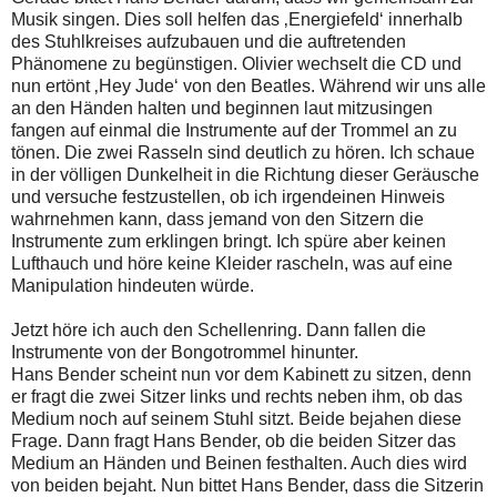
Musik singen. Dies soll helfen das ‚Energiefeld‘ innerhalb
des Stuhlkreises aufzubauen und die auftretenden
Phänomene zu begünstigen. Olivier wechselt die CD und
nun ertönt ‚Hey Jude‘ von den Beatles. Während wir uns alle
an den Händen halten und beginnen laut mitzusingen
fangen auf einmal die Instrumente auf der Trommel an zu
tönen. Die zwei Rasseln sind deutlich zu hören. Ich schaue
in der völligen Dunkelheit in die Richtung dieser Geräusche
und versuche festzustellen, ob ich irgendeinen Hinweis
wahrnehmen kann, dass jemand von den Sitzern die
Instrumente zum erklingen bringt. Ich spüre aber keinen
Lufthauch und höre keine Kleider rascheln, was auf eine
Manipulation hindeuten würde.
Jetzt höre ich auch den Schellenring. Dann fallen die
Instrumente von der Bongotrommel hinunter.
Hans Bender scheint nun vor dem Kabinett zu sitzen, denn
er fragt die zwei Sitzer links und rechts neben ihm, ob das
Medium noch auf seinem Stuhl sitzt. Beide bejahen diese
Frage. Dann fragt Hans Bender, ob die beiden Sitzer das
Medium an Händen und Beinen festhalten. Auch dies wird
von beiden bejaht. Nun bittet Hans Bender, dass die Sitzerin