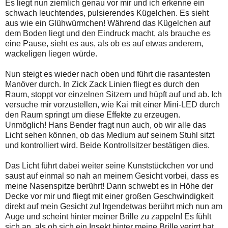
Es liegt nun ziemlich genau vor mir und ich erkenne ein
schwach leuchtendes, pulsierendes Kügelchen. Es sieht
aus wie ein Glühwürmchen! Während das Kügelchen auf
dem Boden liegt und den Eindruck macht, als brauche es
eine Pause, sieht es aus, als ob es auf etwas anderem,
wackeligen liegen würde.
Nun steigt es wieder nach oben und führt die rasantesten
Manöver durch. In Zick Zack Linien fliegt es durch den
Raum, stoppt vor einzelnen Sitzern und hüpft auf und ab. Ich
versuche mir vorzustellen, wie Kai mit einer Mini-LED durch
den Raum springt um diese Effekte zu erzeugen.
Unmöglich! Hans Bender fragt nun auch, ob wir alle das
Licht sehen können, ob das Medium auf seinem Stuhl sitzt
und kontrolliert wird. Beide Kontrollsitzer bestätigen dies.
Das Licht führt dabei weiter seine Kunststückchen vor und
saust auf einmal so nah an meinem Gesicht vorbei, dass es
meine Nasenspitze berührt! Dann schwebt es in Höhe der
Decke vor mir und fliegt mit einer großen Geschwindigkeit
direkt auf mein Gesicht zu! Irgendetwas berührt mich nun am
Auge und scheint hinter meiner Brille zu zappeln! Es fühlt
sich an, als ob sich ein Insekt hinter meine Brille verirrt hat