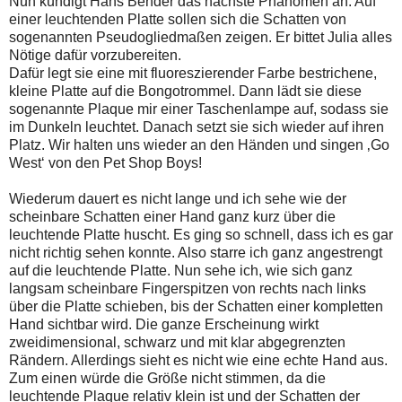
Nun kündigt Hans Bender das nächste Phänomen an. Auf
einer leuchtenden Platte sollen sich die Schatten von
sogenannten Pseudogliedmaßen zeigen. Er bittet Julia alles
Nötige dafür vorzubereiten.
Dafür legt sie eine mit fluoreszierender Farbe bestrichene,
kleine Platte auf die Bongotrommel. Dann lädt sie diese
sogenannte Plaque mir einer Taschenlampe auf, sodass sie
im Dunkeln leuchtet. Danach setzt sie sich wieder auf ihren
Platz. Wir halten uns wieder an den Händen und singen ‚Go
West‘ von den Pet Shop Boys!
Wiederum dauert es nicht lange und ich sehe wie der
scheinbare Schatten einer Hand ganz kurz über die
leuchtende Platte huscht. Es ging so schnell, dass ich es gar
nicht richtig sehen konnte. Also starre ich ganz angestrengt
auf die leuchtende Platte. Nun sehe ich, wie sich ganz
langsam scheinbare Fingerspitzen von rechts nach links
über die Platte schieben, bis der Schatten einer kompletten
Hand sichtbar wird. Die ganze Erscheinung wirkt
zweidimensional, schwarz und mit klar abgegrenzten
Rändern. Allerdings sieht es nicht wie eine echte Hand aus.
Zum einen würde die Größe nicht stimmen, da die
leuchtende Plaque relativ klein ist und der Schatten der