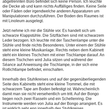
abgetrennten Büro befindet sich keine Person. Ich leuchte
die Decke ab und kann nichts Auffälliges finden. Keine Seile
oder Fäden oder irgendwelche anderen Apparaturen um
Manipulationen durchzuführen. Der Boden des Raumes ist
mit Linoleum ausgelegt.
Jetzt nehme ich mir die Stühle vor. Es handelt sich um
schwarze Klappstühle. Die Sitzflächen sind mit schwarzem
Leder bezogen. Ich leuchte mit der Taschenlampe unter die
Stühle und finde nichts Besonderes. Unter einem der Stühle
steht eine kleine Musikanlage. Rechts neben dem Kabinett
steht ein kleines Tischchen mit einer Tischlampe darauf. An
diesem Tischchen wird Julia sitzen und während der
Séance auf Anweisung die Tischlampe, in der sich eine
Rotlichtlampe befindet, einschalten.
Innerhalb des Stuhlkreises und auf der gegenüberliegenden
Seite des Kabinetts steht eine kleine Trommel, die mit
schwarzem Tape am Boden befestigt ist. Wahrscheinlich
damit man sie nicht versehentlich um tritt. Auf der Bongo
liegen noch zwei Rasseln und ein Schellenring. Die
Instrumente werden von Julia auf der Bongo arrangiert. Es
ist wirklich sehr eng innerhalb des Stuhlkreises.