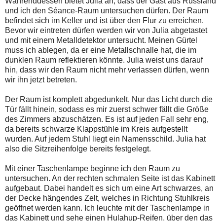
Währenddessen bietet Julia an, dass der Gast aus Russland
und ich den Séance-Raum untersuchen dürfen. Der Raum
befindet sich im Keller und ist über den Flur zu erreichen.
Bevor wir eintreten dürfen werden wir von Julia abgetastet
und mit einem Metalldetektor untersucht. Meinen Gürtel
muss ich ablegen, da er eine Metallschnalle hat, die im
dunklen Raum reflektieren könnte. Julia weist uns darauf
hin, dass wir den Raum nicht mehr verlassen dürfen, wenn
wir ihn jetzt betreten.
Der Raum ist komplett abgedunkelt. Nur das Licht durch die
Tür fällt hinein, sodass es mir zuerst schwer fällt die Größe
des Zimmers abzuschätzen. Es ist auf jeden Fall sehr eng,
da bereits schwarze Klappstühle im Kreis aufgestellt
wurden. Auf jedem Stuhl liegt ein Namensschild. Julia hat
also die Sitzreihenfolge bereits festgelegt.
Mit einer Taschenlampe beginne ich den Raum zu
untersuchen. An der rechten schmalen Seite ist das Kabinett
aufgebaut. Dabei handelt es sich um eine Art schwarzes, an
der Decke hängendes Zelt, welches in Richtung Stuhlkreis
geöffnet werden kann. Ich leuchte mit der Taschenlampe in
das Kabinett und sehe einen Hulahup-Reifen, über den das