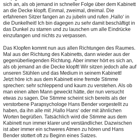
sich an, als ob jemand in schneller Folge über dem Kabinett
an die Decke klopft. Einmal, zweimal, dreimal. Die
erfahrenen Sitzer fangen an zu jubeln und rufen ‚Hallo‘ in
die Dunkelheit! Ich bin dagegen zu sehr damit beschäftigt in
das Dunkel zu starren und zu lauschen um alle Eindrücke
einzufangen und nichts zu verpassen.
Das Klopfen kommt nun aus allen Richtungen des Raumes.
Mal aus der Richtung des Kabinetts, dann wieder aus der
gegenüberliegenden Richtung. Aber immer hört es sich an,
als ob jemand an die Decke klopft! Wir sitzen jedoch alle auf
unseren Stühlen und das Medium in seinem Kabinett!
Jetzt höre ich aus dem Kabinett eine fremde Stimme
sprechen: sehr schleppend und kaum zu verstehen. Als ob
man einen alten Mann geweckt hätte, der nun versucht
etwas zu sagen. Die Stimme scheint sich bereits als der
verstorbene Parapsychologe Hans Bender vorgestellt zu
haben, da ihn alle mit ‚Hallo Hans‘ oder mit ähnlichen
Worten begrüßen. Tatsächlich wird die Stimme aus dem
Kabinett nun immer klarer und verständlicher. Dazwischen
ist aber immer ein schweres Atmen zu hören und Hans
Bender stottert oft zu Beginn eines Satzes.