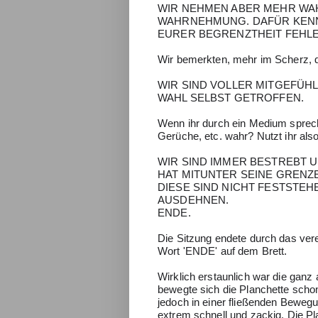
WIR NEHMEN ABER MEHR WAH
WAHRNEHMUNG. DAFÜR KENNE
EURER BEGRENZTHEIT FEHLE
Wir bemerkten, mehr im Scherz, das
WIR SIND VOLLER MITGEFÜHL
WAHL SELBST GETROFFEN.
Wenn ihr durch ein Medium sprec
Gerüche, etc. wahr? Nutzt ihr al
WIR SIND IMMER BESTREBT 
HAT MITUNTER SEINE GRENZ
DIESE SIND NICHT FESTSTEH
AUSDEHNEN.
ENDE.
Die Sitzung endete durch das ver
Wort 'ENDE' auf dem Brett.
Wirklich erstaunlich war die ganz
bewegte sich die Planchette schon
jedoch in einer fließenden Beweg
extrem schnell und zackig. Die Pla