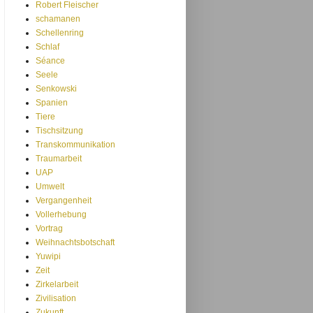
Robert Fleischer
schamanen
Schellenring
Schlaf
Séance
Seele
Senkowski
Spanien
Tiere
Tischsitzung
Transkommunikation
Traumarbeit
UAP
Umwelt
Vergangenheit
Vollerhebung
Vortrag
Weihnachtsbotschaft
Yuwipi
Zeit
Zirkelarbeit
Zivilisation
Zukunft