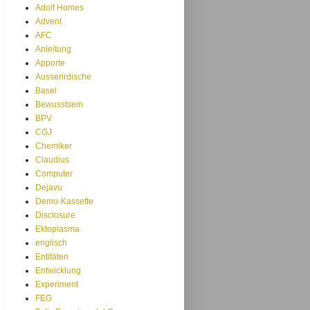
Adolf Homes
Advent
AFC
Anleitung
Apporte
Ausserirdische
Basel
Bewusstsein
BPV
CGJ
Chemiker
Claudius
Computer
Dejavu
Demo-Kassette
Disclosure
Ektoplasma
englisch
Entitäten
Entwicklung
Experiment
FEG