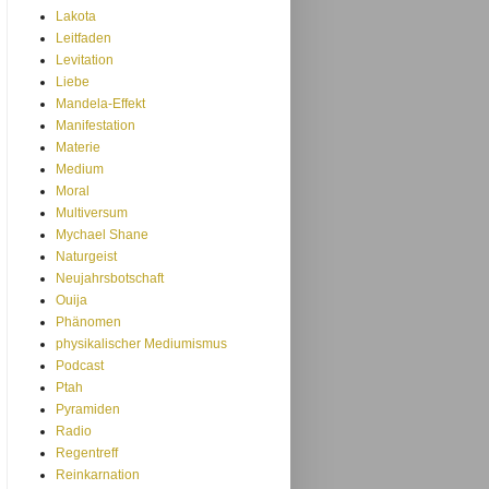
Lakota
Leitfaden
Levitation
Liebe
Mandela-Effekt
Manifestation
Materie
Medium
Moral
Multiversum
Mychael Shane
Naturgeist
Neujahrsbotschaft
Ouija
Phänomen
physikalischer Mediumismus
Podcast
Ptah
Pyramiden
Radio
Regentreff
Reinkarnation