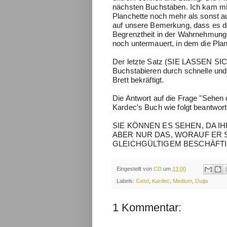
nächsten Buchstaben. Ich kam mi
Planchette noch mehr als sonst 
auf unsere Bemerkung, dass es doc
Begrenztheit in der Wahrnehmung 
noch untermauert, in dem die Pla
Der letzte Satz (SIE LASSEN
Buchstabieren durch schnelle un
Brett bekräftigt.
Die Antwort auf die Frage "Sehen d
Kardec's Buch wie folgt beantwort
SIE KÖNNEN ES SEHEN, DA I
ABER NUR DAS, WORAUF ER 
GLEICHGÜLTIGEM BESCHÄFTIG
Eingestellt von
CD
um
13:00
Labels:
Geist
,
Kardec
,
Medium
,
Ouija
1 Kommentar: