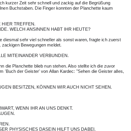
ach kurzer Zeit sehr schnell und zackig auf die Begrüßung
lnen Buchstaben. Die Finger konnten der Planchette kaum
 HIER TREFFEN.
NDE. WELCH ANSINNEN HABT IHR HEUTE?
diesmal sehr viel schneller als sonst waren, fragte ich zuerst
n, zackigen Bewegungen meldet.
ALLE MITEINANDER VERBUNDEN.
 die Planchette blieb nun stehen. Also stellte ich die zuvor
m 'Buch der Geister' von Allan Kardec: "Sehen die Geister alles,
UGEN BESITZEN, KÖNNEN WIR AUCH NICHT SEHEN.
ART, WENN IHR AN UNS DENKT.
AUGEN.
REN.
ER PHYSISCHES DASEIN HILFT UNS DABEI.