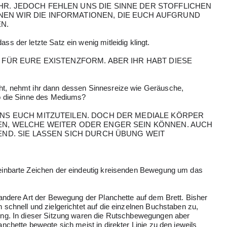
R. JEDOCH FEHLEN UNS DIE SINNE DER STOFFLICHEN
N WIR DIE INFORMATIONEN, DIE EUCH AUFGRUND
N.
s der letzte Satz ein wenig mitleidig klingt.
 FÜR EURE EXISTENZFORM. ABER IHR HABT DIESE
ht, nehmt ihr dann dessen Sinnesreize wie Geräusche,
so die Sinne des Mediums?
UNS EUCH MITZUTEILEN. DOCH DER MEDIALE KÖRPER
EN, WELCHE WEITER ODER ENGER SEIN KÖNNEN. AUCH
END. SIE LASSEN SICH DURCH ÜBUNG WEIT
einbarte Zeichen der eindeutig kreisenden Bewegung um das
 andere Art der Bewegung der Planchette auf dem Brett. Bisher
 schnell und zielgerichtet auf die einzelnen Buchstaben zu,
ung. In dieser Sitzung waren die Rutschbewegungen aber
nchette bewegte sich meist in direkter Linie zu den jeweils