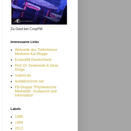
Zu Gast bei CropFM
Interessante Links
Webseite des Tiefentrance
Mediums Kai Mügge
Exopolitik Deutschland
Prof. Dr. Senkowski & Gesa
Dröge
rodiehr.de
levitationcircle.net
FB-Gruppe "Physikalische
Medialität - Austausch und
Information"
Labels
1990
1994
2013