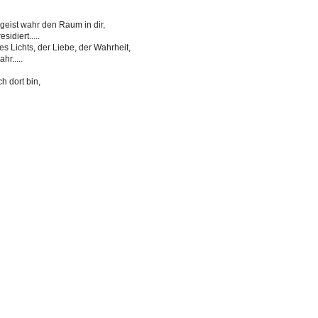
geist wahr den Raum in dir,
idiert.....
es Lichts, der Liebe, der Wahrheit,
r.....
h dort bin,