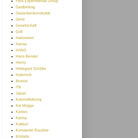
Felix Experimental Group
Gastbeitrag
Gedankenkonstrukte
Geist
Gesellschaft
Gott
Halloween
Hanau
HANS
Hans Bender
Henry
Hildegard Schäfer
historisch
Illusion
ITK
Japan
Kabinettsitzung
Kai Mügge
Kardec
Karma
Kokkuri
Konstantin Raudive
Kristalle