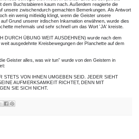
t dem Buchstabieren kaum nach. Außerdem reagierte die
auf unsere zwischendurch gemachten Bemerkungen. Als Antwort
h ein wenig mitleidig klingt, wenn die Geister unsere
auf Grund unserer irdischen Inkarnation erwähnen, wurde dies
nchette mehrmals und sehr schnell um das Wort 'JA' kreiste.
 SICH DURCH ÜBUNG WEIT AUSDEHNEN) wurde nach dem
d weit ausgedehnte Kreisbewegungen der Planchette auf dem
ie Geister alles, was wir tun" wurde von den Geistern in
et:
HR STETS VON IHNEN UMGEBEN SEID. JEDER SIEHT
SEINE AUFMERKSAMKEIT RICHTET, DENN MIT
EN SIE SICH NICHT.