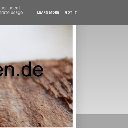
 user-agent
nerate usage
LEARN MORE
GOT IT