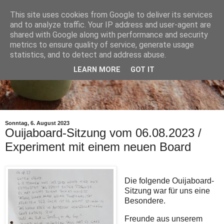
This site uses cookies from Google to deliver its services
and to analyze traffic. Your IP address and user-agent are
shared with Google along with performance and security
metrics to ensure quality of service, generate usage
statistics, and to detect and address abuse.
LEARN MORE
GOT IT
Sonntag, 6. August 2023
Ouijaboard-Sitzung vom 06.08.2023 /
Experiment mit einem neuen Board
Die folgende Ouijaboard-
Sitzung war für uns eine
Besondere.
Freunde aus unserem