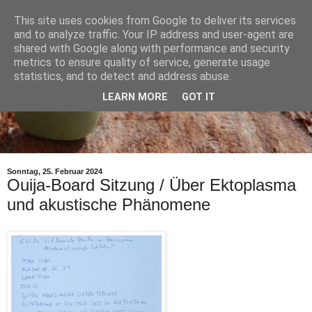
This site uses cookies from Google to deliver its services
and to analyze traffic. Your IP address and user-agent are
shared with Google along with performance and security
metrics to ensure quality of service, generate usage
statistics, and to detect and address abuse.
LEARN MORE
GOT IT
Sonntag, 25. Februar 2024
Ouija-Board Sitzung / Über Ektoplasma
und akustische Phänomene